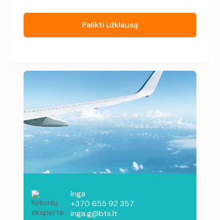
Palikti užklausą
Inga
+370 655 92 357
inga.g@bts.lt