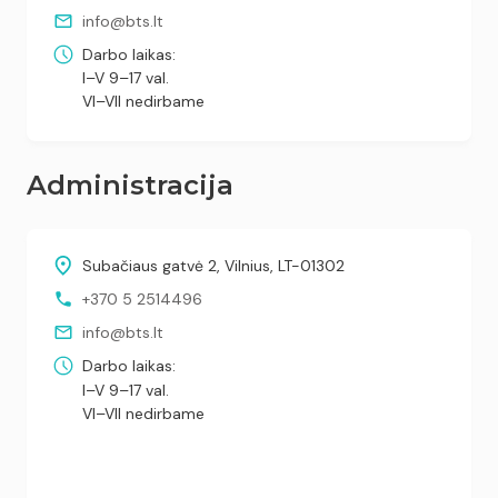
info@bts.lt
Darbo laikas:
I–V 9–17 val.
VI–VII nedirbame
Administracija
Subačiaus gatvė 2, Vilnius, LT-01302
+370 5 2514496
info@bts.lt
Darbo laikas:
I–V 9–17 val.
VI–VII nedirbame