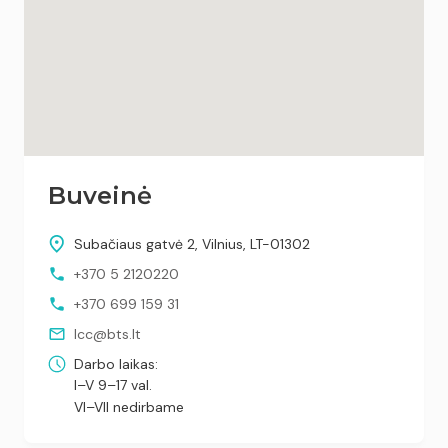
Buveinė
Subačiaus gatvė 2, Vilnius, LT-01302
+370 5 2120220
+370 699 159 31
lcc@bts.lt
Darbo laikas:
I–V 9–17 val.
VI–VII nedirbame