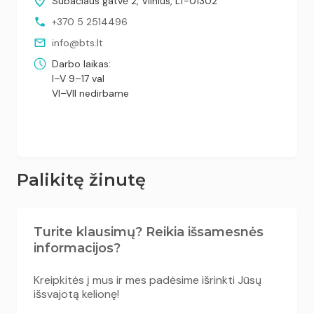
Subačiaus gatvė 2, Vilnius, LT-01302
+370 5 2514496
info@bts.lt
Darbo laikas:
I–V 9–17 val
VI–VII nedirbame
Palikitę žinutę
Turite klausimų? Reikia išsamesnės
informacijos?
Kreipkitės į mus ir mes padėsime išrinkti Jūsų
išsvajotą kelionę!