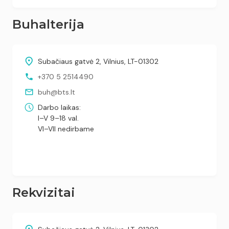
Buhalterija
Subačiaus gatvė 2, Vilnius, LT-01302
+370 5 2514490
buh@bts.lt
Darbo laikas:
I–V 9–18 val.
VI–VII nedirbame
Rekvizitai