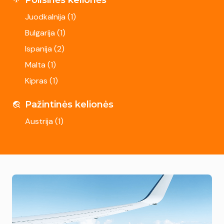
Juodkalnija (
1
)
Bulgarija (
1
)
Ispanija (
2
)
Malta (
1
)
Kipras (
1
)
Pažintinės kelionės
Austrija (
1
)