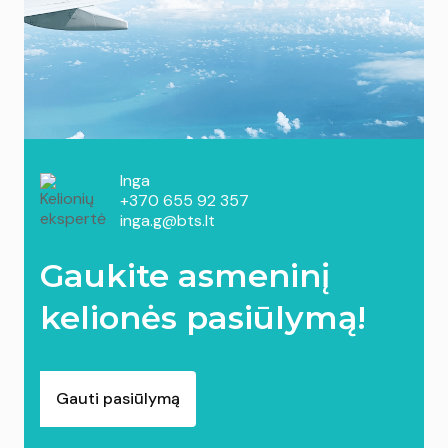
Inga
+370 655 92 357
inga.g@bts.lt
Gaukite asmeninį
kelionės pasiūlymą!
Gauti pasiūlymą