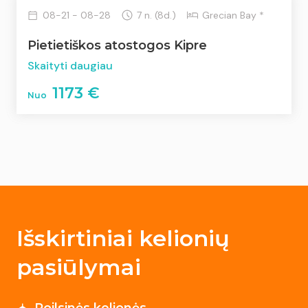
08-21 - 08-28
7 n. (8d.)
Grecian Bay *
Pietietiškos atostogos Kipre
Skaityti daugiau
1173 €
Nuo
Išskirtiniai kelionių
pasiūlymai
Poilsinės kelionės