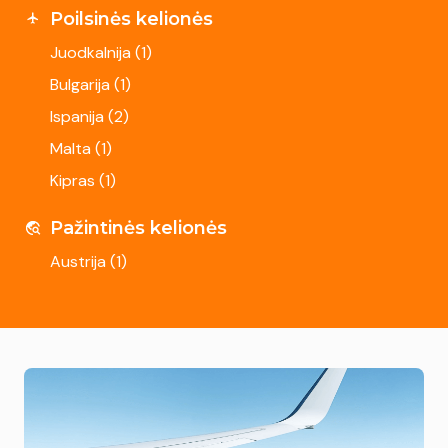
Poilsinės kelionės
Juodkalnija (
1
)
Bulgarija (
1
)
Ispanija (
2
)
Malta (
1
)
Kipras (
1
)
Pažintinės kelionės
Austrija (
1
)