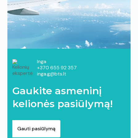
Inga
+370 655 92 357
inga.g@bts.lt
Gaukite asmeninį
kelionės pasiūlymą!
Gauti pasiūlymą