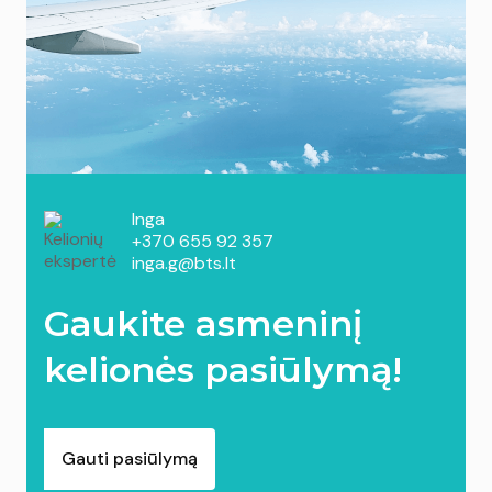
Inga
+370 655 92 357
inga.g@bts.lt
Gaukite asmeninį
kelionės pasiūlymą!
Gauti pasiūlymą