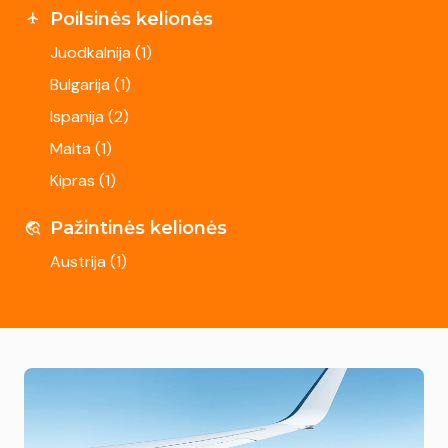
Poilsinės kelionės
Juodkalnija (
1
)
Bulgarija (
1
)
Ispanija (
2
)
Malta (
1
)
Kipras (
1
)
Pažintinės kelionės
Austrija (
1
)