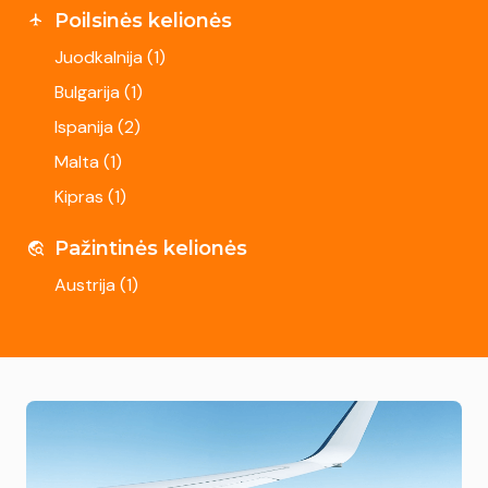
Poilsinės kelionės
Juodkalnija (
1
)
Bulgarija (
1
)
Ispanija (
2
)
Malta (
1
)
Kipras (
1
)
Pažintinės kelionės
Austrija (
1
)