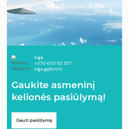
Inga
+370 655 92 357
inga.g@bts.lt
Gaukite asmeninį
kelionės pasiūlymą!
Gauti pasiūlymą