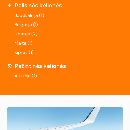
Poilsinės kelionės
Juodkalnija (
1
)
Bulgarija (
1
)
Ispanija (
2
)
Malta (
1
)
Kipras (
1
)
Pažintinės kelionės
Austrija (
1
)