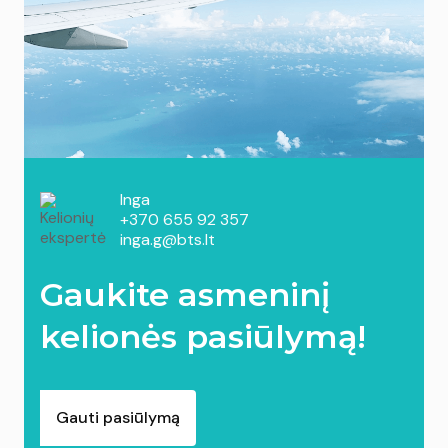
Inga
+370 655 92 357
inga.g@bts.lt
Gaukite asmeninį
kelionės pasiūlymą!
Gauti pasiūlymą