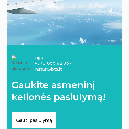
Inga
+370 655 92 357
inga.g@bts.lt
Gaukite asmeninį
kelionės pasiūlymą!
Gauti pasiūlymą