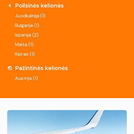
Poilsinės kelionės
Juodkalnija (
1
)
Bulgarija (
1
)
Ispanija (
2
)
Malta (
1
)
Kipras (
1
)
Pažintinės kelionės
Austrija (
1
)